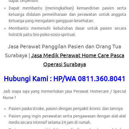
dapat terpenuhi.
Dapat membantu {meningkatkan} kemandirian pasien serta
keluarga didalam pemeliharaan dan perawatan untuk anggota
keluarga yang mengalami gangguan kesehatan.
Membantu memenuhi kebutuhan dasar untuk pasien secara
holistik yaitu bio-psiko-sosio-spritual.
Jasa Perawat Panggilan Pasien dan Orang Tua
Surabaya |
Jasa Medik Perawat Home Care Pasca
Operasi Surabaya
Hubungi Kami : HP/WA 0811.360.8041
Jadi siapa saja yang memerlukan jasa Perawat Homecare / Special
Nurse ?
Pasien paska stroke, pasien dengan penyakit kronis dan lainnya
Pasien yang ingin perawatan serta pengawasan dengan alat-alat
medis secara intensif selama 24 jam di rumah.