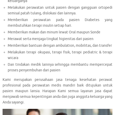
keluarganya
Melakukan perawatan untuk pasien dengan gangguan ortopedi
semisal patah tulang, dislokasi dan lainnya.
Memberikan perawatan pada pasien Diabetes yang
membutuhkan terapi insulin setiap hari.
Memberikan makan dan minum lewat Oral maupun Sonde
Merawat serta menjaga tingkat higienitas dari pasien
Memberikan bantuan dengan ambulation, mobilitas, dan transfer
Melakukan terapi okupasi, terapi fisik, terapi pediatric & terapi
wicara
Dan tindakan medik lainnya sehingga membantu mempercepat
proses penyembuhan dari pasien
Kami merupakan perusahaan jasa tenaga kesehatan perawat
profesional pada perawatan medis mandiri baik ditujukan untuk
pasien maupun lansia. Harapan Kami semua layanan jasa dapat
menjawab semua kepentingan anda dan juga anggota keluarga yang
Anda sayangi.