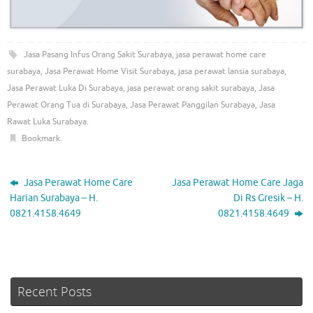
Jasa Pasang Infus Orang Sakit Surabaya
,
jasa perawat home care
surabaya
,
Jasa Perawat Home Visit Surabaya
,
jasa perawat lansia surabaya
,
Jasa Perawat Luka Di Surabaya
,
jasa perawat orang sakit surabaya
,
Jasa
Perawat Orang Tua di Surabaya
,
Jasa Perawat Panggilan Surabaya
,
Jasa
Rawat Luka Surabaya
.
Bookmark
.
Jasa Perawat Home Care
Jasa Perawat Home Care Jaga
Harian Surabaya – H.
Di Rs Gresik – H.
0821.4158.4649
0821.4158.4649
Recent Posts