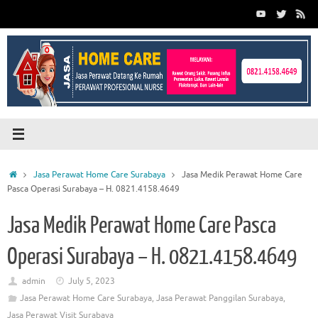
Skip
to
content
Home
Jasa Perawat Home Care Surabaya
Jasa Medik Perawat Home Care
Pasca Operasi Surabaya – H. 0821.4158.4649
Jasa Medik Perawat Home Care Pasca
Operasi Surabaya – H. 0821.4158.4649
admin
July 5, 2023
Jasa Perawat Home Care Surabaya
,
Jasa Perawat Panggilan Surabaya
,
Jasa Perawat Visit Surabaya