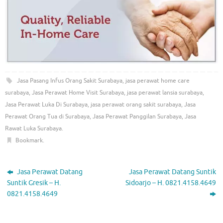
Jasa Pasang Infus Orang Sakit Surabaya
,
jasa perawat home care
surabaya
,
Jasa Perawat Home Visit Surabaya
,
jasa perawat lansia surabaya
,
Jasa Perawat Luka Di Surabaya
,
jasa perawat orang sakit surabaya
,
Jasa
Perawat Orang Tua di Surabaya
,
Jasa Perawat Panggilan Surabaya
,
Jasa
Rawat Luka Surabaya
.
Bookmark
.
Jasa Perawat Datang
Jasa Perawat Datang Suntik
Suntik Gresik – H.
Sidoarjo – H. 0821.4158.4649
0821.4158.4649