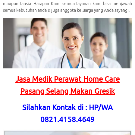
maupun lansia. Harapan Kami semua layanan kami bisa menjawab
semua kebutuhan anda & juga anggota keluarga yang Anda sayangi.
Jasa Medik Perawat Home Care
Pasang Selang Makan Gresik
Silahkan Kontak di : HP/WA
0821.4158.4649