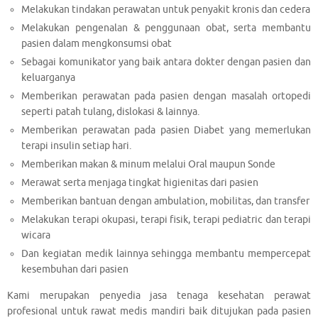
Melakukan tindakan perawatan untuk penyakit kronis dan cedera
Melakukan pengenalan & penggunaan obat, serta membantu
pasien dalam mengkonsumsi obat
Sebagai komunikator yang baik antara dokter dengan pasien dan
keluarganya
Memberikan perawatan pada pasien dengan masalah ortopedi
seperti patah tulang, dislokasi & lainnya.
Memberikan perawatan pada pasien Diabet yang memerlukan
terapi insulin setiap hari.
Memberikan makan & minum melalui Oral maupun Sonde
Merawat serta menjaga tingkat higienitas dari pasien
Memberikan bantuan dengan ambulation, mobilitas, dan transfer
Melakukan terapi okupasi, terapi fisik, terapi pediatric dan terapi
wicara
Dan kegiatan medik lainnya sehingga membantu mempercepat
kesembuhan dari pasien
Kami merupakan penyedia jasa tenaga kesehatan perawat
profesional untuk rawat medis mandiri baik ditujukan pada pasien