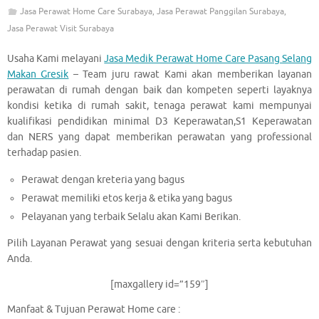
Jasa Perawat Home Care Surabaya
,
Jasa Perawat Panggilan Surabaya
,
Jasa Perawat Visit Surabaya
Usaha Kami melayani
Jasa Medik Perawat Home Care Pasang Selang
Makan Gresik
– Team juru rawat Kami akan memberikan layanan
perawatan di rumah dengan baik dan kompeten seperti layaknya
kondisi ketika di rumah sakit, tenaga perawat kami mempunyai
kualifikasi pendidikan minimal D3 Keperawatan,S1 Keperawatan
dan NERS yang dapat memberikan perawatan yang professional
terhadap pasien.
Perawat dengan kreteria yang bagus
Perawat memiliki etos kerja & etika yang bagus
Pelayanan yang terbaik Selalu akan Kami Berikan.
Pilih Layanan Perawat yang sesuai dengan kriteria serta kebutuhan
Anda.
[maxgallery id=”159″]
Manfaat & Tujuan Perawat Home care :