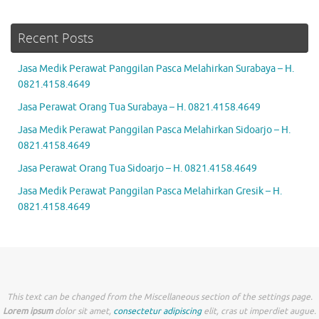
Recent Posts
Jasa Medik Perawat Panggilan Pasca Melahirkan Surabaya – H.
0821.4158.4649
Jasa Perawat Orang Tua Surabaya – H. 0821.4158.4649
Jasa Medik Perawat Panggilan Pasca Melahirkan Sidoarjo – H.
0821.4158.4649
Jasa Perawat Orang Tua Sidoarjo – H. 0821.4158.4649
Jasa Medik Perawat Panggilan Pasca Melahirkan Gresik – H.
0821.4158.4649
This text can be changed from the Miscellaneous section of the settings page.
Lorem ipsum
dolor sit amet,
consectetur adipiscing
elit, cras ut imperdiet augue.