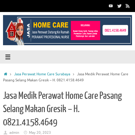
Skip
to
content
Home
Jasa Perawat Home Care Surabaya
Jasa Medik Perawat Home Care
Pasang Selang Makan Gresik – H. 0821.4158.4649
Jasa Medik Perawat Home Care Pasang
Selang Makan Gresik – H.
0821.4158.4649
admin
May 20, 2023