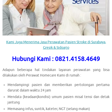
Kami Juga Menerima Jasa Perawatan Pasien Stroke di Surabaya,
Gresik & Sidoarjo
Hubungi Kami : 0821.4158.4649
Adapun beberapa hal tindakan layanan perawatan yang bisa
dilakukan oleh Perawat Homecare Kami di rumah :
Mendampingi pasien dan memberikan pertolongan pertama
darurat dalam waktu 24 jam
Mendata {keadaan|kondisi) umum pasien misal tensi dan detak
jantung
Memasang infus, suntik, kateter, NGT (selang makan)