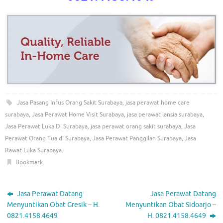
Jasa Pasang Infus Orang Sakit Surabaya
,
jasa perawat home care
surabaya
,
Jasa Perawat Home Visit Surabaya
,
jasa perawat lansia surabaya
,
Jasa Perawat Luka Di Surabaya
,
jasa perawat orang sakit surabaya
,
Jasa
Perawat Orang Tua di Surabaya
,
Jasa Perawat Panggilan Surabaya
,
Jasa
Rawat Luka Surabaya
.
Bookmark
.
Jasa Perawat Datang
Jasa Perawat Datang
Menyuntikan Obat Gresik – H.
Menyuntikan Obat Sidoarjo –
0821.4158.4649
H. 0821.4158.4649