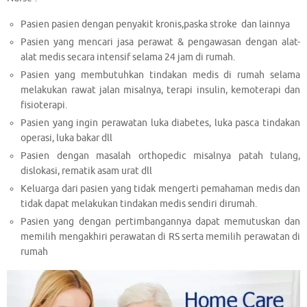
Pasien pasien dengan penyakit kronis,paska stroke dan lainnya
Pasien yang mencari jasa perawat & pengawasan dengan alat-
alat medis secara intensif selama 24 jam di rumah.
Pasien yang membutuhkan tindakan medis di rumah selama
melakukan rawat jalan misalnya, terapi insulin, kemoterapi dan
fisioterapi.
Pasien yang ingin perawatan luka diabetes, luka pasca tindakan
operasi, luka bakar dll
Pasien dengan masalah orthopedic misalnya patah tulang,
dislokasi, rematik asam urat dll
Keluarga dari pasien yang tidak mengerti pemahaman medis dan
tidak dapat melakukan tindakan medis sendiri dirumah.
Pasien yang dengan pertimbangannya dapat memutuskan dan
memilih mengakhiri perawatan di RS serta memilih perawatan di
rumah