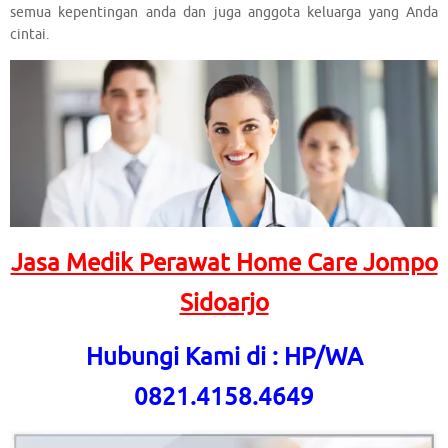
semua kepentingan anda dan juga anggota keluarga yang Anda
cintai.
Jasa Medik Perawat Home Care Jompo
Sidoarjo
Hubungi Kami di : HP/WA
0821.4158.4649