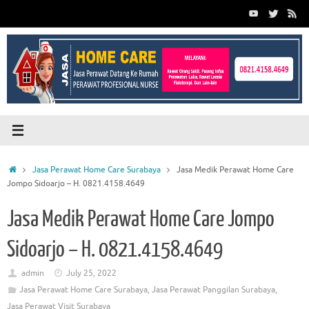
Skip
to
content
Home
Jasa Perawat Home Care Surabaya
Jasa Medik Perawat Home Care
Jompo Sidoarjo – H. 0821.4158.4649
Jasa Medik Perawat Home Care Jompo
Sidoarjo – H. 0821.4158.4649
admin
July 25, 2022
Jasa Perawat Home Care Surabaya
,
Jasa Perawat Panggilan Surabaya
,
Jasa Perawat Visit Surabaya