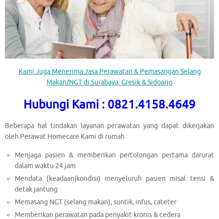
Kami Juga Menerima Jasa Perawatan & Pemasangan Selang
Makan/NGT di Surabaya, Gresik & Sidoarjo
Hubungi Kami : 0821.4158.4649
Beberapa hal tindakan layanan perawatan yang dapat dikerjakan
oleh Perawat Homecare Kami di rumah :
Menjaga pasien & memberikan pertolongan pertama darurat
dalam waktu 24 jam
Mendata {keadaan|kondisi) menyeluruh pasien misal tensi &
detak jantung
Memasang NGT (selang makan), suntik, infus, cateter
Memberikan perawatan pada penyakit kronis & cedera