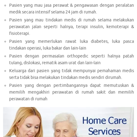
Pasien yang mau jasa perawat & pengawasan dengan peralatan
medik secara intensif selama 24 jam di rumah.
Pasien yang mau tindakan medis di rumah selama melakukan
perawatan jalan seperti halnya, terapi insulin, kemoterapi &
fisioterapi.
Pasien yang memerlukan rawat luka diabetes, luka pasca
tindakan operasi, luka bakar dan lain-lain
Pasien dengan permasalan orthopedic seperti halnya patah
tulang, dislokasi, rematik asam urat dan lain-lain
Keluarga dari pasien yang tidak mempunyai pemahaman medis
serta tidak bisa melakukan tindakan medis sendiri dirumah.
Pasien yang dengan pertimbangannya dapat memutuskan &
memilih mengakhiri perawatan di rumah sakit dan memilih
perawatan di rumah