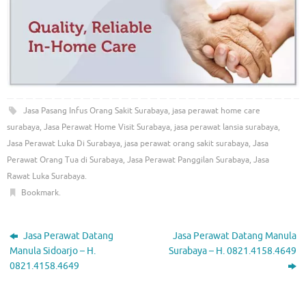
Jasa Pasang Infus Orang Sakit Surabaya
,
jasa perawat home care
surabaya
,
Jasa Perawat Home Visit Surabaya
,
jasa perawat lansia surabaya
,
Jasa Perawat Luka Di Surabaya
,
jasa perawat orang sakit surabaya
,
Jasa
Perawat Orang Tua di Surabaya
,
Jasa Perawat Panggilan Surabaya
,
Jasa
Rawat Luka Surabaya
.
Bookmark
.
Jasa Perawat Datang
Jasa Perawat Datang Manula
Manula Sidoarjo – H.
Surabaya – H. 0821.4158.4649
0821.4158.4649