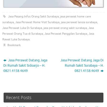
Jasa Pasang Infus Orang Sakit Surabaya
,
jasa perawat home care
surabaya
,
Jasa Perawat Home Visit Surabaya
,
jasa perawat lansia surabaya
,
Jasa Perawat Luka Di Surabaya
,
jasa perawat orang sakit surabaya
,
Jasa
Perawat Orang Tua di Surabaya
,
Jasa Perawat Panggilan Surabaya
,
Jasa
Rawat Luka Surabaya
.
Bookmark
.
Jasa Perawat Datang Jaga
Jasa Perawat Datang Jaga Di
Di Rumah Sakit Sidoarjo – H.
Rumah Sakit Surabaya – H.
0821.4158.4649
0821.4158.4649
Recent Posts