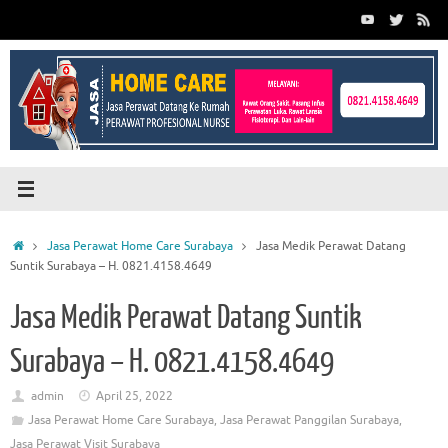
Skip
to
content
Home
Jasa Perawat Home Care Surabaya
Jasa Medik Perawat Datang
Suntik Surabaya – H. 0821.4158.4649
Jasa Medik Perawat Datang Suntik
Surabaya – H. 0821.4158.4649
admin
April 25, 2022
Jasa Perawat Home Care Surabaya
,
Jasa Perawat Panggilan Surabaya
,
Jasa Perawat Visit Surabaya