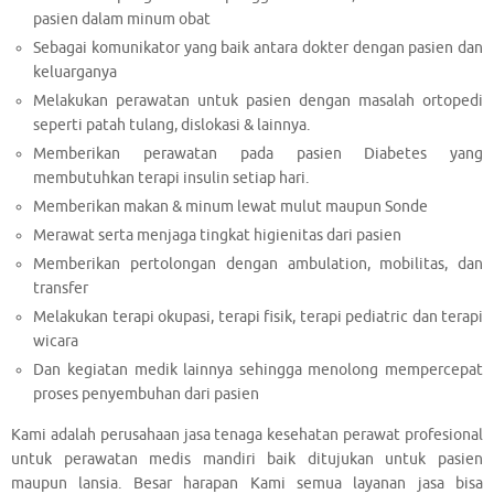
pasien dalam minum obat
Sebagai komunikator yang baik antara dokter dengan pasien dan
keluarganya
Melakukan perawatan untuk pasien dengan masalah ortopedi
seperti patah tulang, dislokasi & lainnya.
Memberikan perawatan pada pasien Diabetes yang
membutuhkan terapi insulin setiap hari.
Memberikan makan & minum lewat mulut maupun Sonde
Merawat serta menjaga tingkat higienitas dari pasien
Memberikan pertolongan dengan ambulation, mobilitas, dan
transfer
Melakukan terapi okupasi, terapi fisik, terapi pediatric dan terapi
wicara
Dan kegiatan medik lainnya sehingga menolong mempercepat
proses penyembuhan dari pasien
Kami adalah perusahaan jasa tenaga kesehatan perawat profesional
untuk perawatan medis mandiri baik ditujukan untuk pasien
maupun lansia. Besar harapan Kami semua layanan jasa bisa