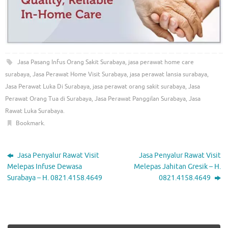
Jasa Pasang Infus Orang Sakit Surabaya
,
jasa perawat home care
surabaya
,
Jasa Perawat Home Visit Surabaya
,
jasa perawat lansia surabaya
,
Jasa Perawat Luka Di Surabaya
,
jasa perawat orang sakit surabaya
,
Jasa
Perawat Orang Tua di Surabaya
,
Jasa Perawat Panggilan Surabaya
,
Jasa
Rawat Luka Surabaya
.
Bookmark
.
Jasa Penyalur Rawat Visit
Jasa Penyalur Rawat Visit
Melepas Infuse Dewasa
Melepas Jahitan Gresik – H.
Surabaya – H. 0821.4158.4649
0821.4158.4649