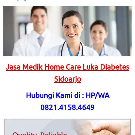
Jasa Medik Home Care Luka Diabetes
Sidoarjo
Hubungi Kami di : HP/WA
0821.4158.4649