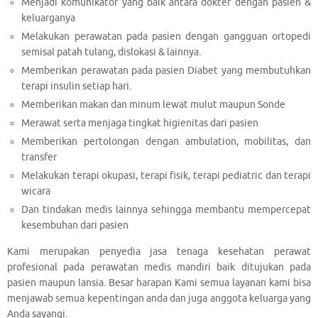
Menjadi komunikator yang baik antara dokter dengan pasien &
keluarganya
Melakukan perawatan pada pasien dengan gangguan ortopedi
semisal patah tulang, dislokasi & lainnya.
Memberikan perawatan pada pasien Diabet yang membutuhkan
terapi insulin setiap hari.
Memberikan makan dan minum lewat mulut maupun Sonde
Merawat serta menjaga tingkat higienitas dari pasien
Memberikan pertolongan dengan ambulation, mobilitas, dan
transfer
Melakukan terapi okupasi, terapi fisik, terapi pediatric dan terapi
wicara
Dan tindakan medis lainnya sehingga membantu mempercepat
kesembuhan dari pasien
Kami merupakan penyedia jasa tenaga kesehatan perawat
profesional pada perawatan medis mandiri baik ditujukan pada
pasien maupun lansia. Besar harapan Kami semua layanan kami bisa
menjawab semua kepentingan anda dan juga anggota keluarga yang
Anda sayangi.