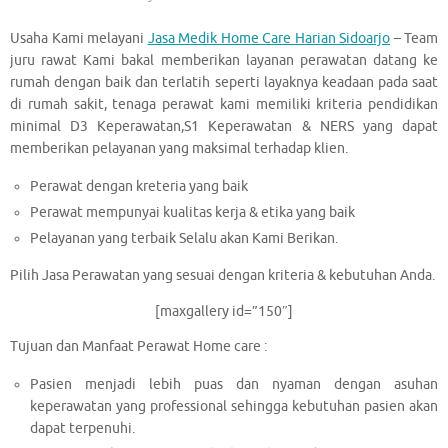
Usaha Kami melayani
Jasa Medik Home Care Harian Sidoarjo
– Team
juru rawat Kami bakal memberikan layanan perawatan datang ke
rumah dengan baik dan terlatih seperti layaknya keadaan pada saat
di rumah sakit, tenaga perawat kami memiliki kriteria pendidikan
minimal D3 Keperawatan,S1 Keperawatan & NERS yang dapat
memberikan pelayanan yang maksimal terhadap klien.
Perawat dengan kreteria yang baik
Perawat mempunyai kualitas kerja & etika yang baik
Pelayanan yang terbaik Selalu akan Kami Berikan.
Pilih Jasa Perawatan yang sesuai dengan kriteria & kebutuhan Anda.
[maxgallery id=”150″]
Tujuan dan Manfaat Perawat Home care :
Pasien menjadi lebih puas dan nyaman dengan asuhan
keperawatan yang professional sehingga kebutuhan pasien akan
dapat terpenuhi.