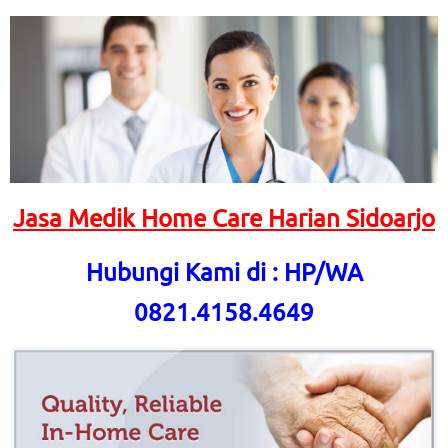
Jasa Medik Home Care Harian Sidoarjo
Hubungi Kami di : HP/WA
0821.4158.4649