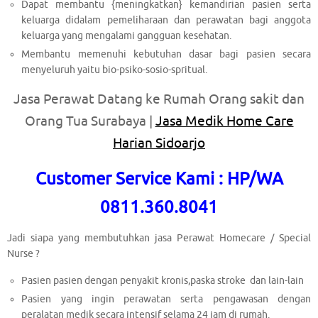
Dapat membantu {meningkatkan} kemandirian pasien serta
keluarga didalam pemeliharaan dan perawatan bagi anggota
keluarga yang mengalami gangguan kesehatan.
Membantu memenuhi kebutuhan dasar bagi pasien secara
menyeluruh yaitu bio-psiko-sosio-spritual.
Jasa Perawat Datang ke Rumah Orang sakit dan
Orang Tua Surabaya |
Jasa Medik Home Care
Harian Sidoarjo
Customer Service Kami : HP/WA
0811.360.8041
Jadi siapa yang membutuhkan jasa Perawat Homecare / Special
Nurse ?
Pasien pasien dengan penyakit kronis,paska stroke dan lain-lain
Pasien yang ingin perawatan serta pengawasan dengan
peralatan medik secara intensif selama 24 jam di rumah.