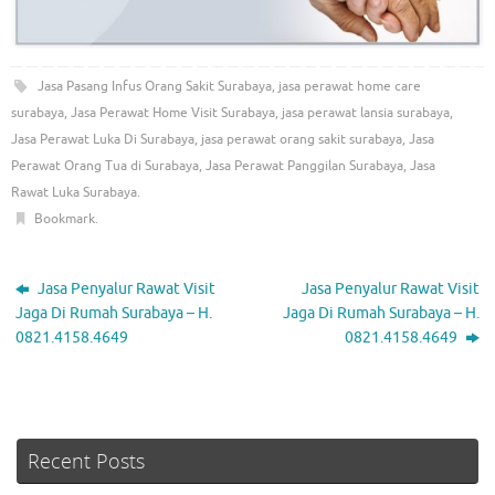
Jasa Pasang Infus Orang Sakit Surabaya
,
jasa perawat home care
surabaya
,
Jasa Perawat Home Visit Surabaya
,
jasa perawat lansia surabaya
,
Jasa Perawat Luka Di Surabaya
,
jasa perawat orang sakit surabaya
,
Jasa
Perawat Orang Tua di Surabaya
,
Jasa Perawat Panggilan Surabaya
,
Jasa
Rawat Luka Surabaya
.
Bookmark
.
Jasa Penyalur Rawat Visit
Jasa Penyalur Rawat Visit
Jaga Di Rumah Surabaya – H.
Jaga Di Rumah Surabaya – H.
0821.4158.4649
0821.4158.4649
Recent Posts