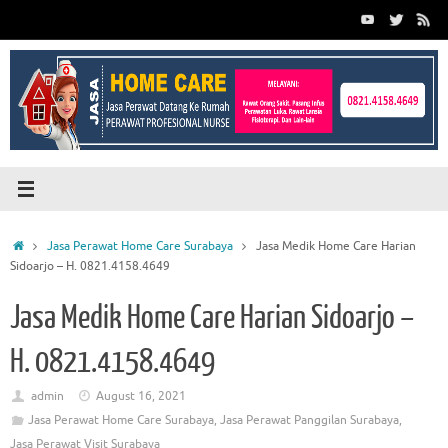
Skip
to
content
Home
Jasa Perawat Home Care Surabaya
Jasa Medik Home Care Harian
Sidoarjo – H. 0821.4158.4649
Jasa Medik Home Care Harian Sidoarjo –
H. 0821.4158.4649
admin
August 16, 2021
Jasa Perawat Home Care Surabaya
,
Jasa Perawat Panggilan Surabaya
,
Jasa Perawat Visit Surabaya