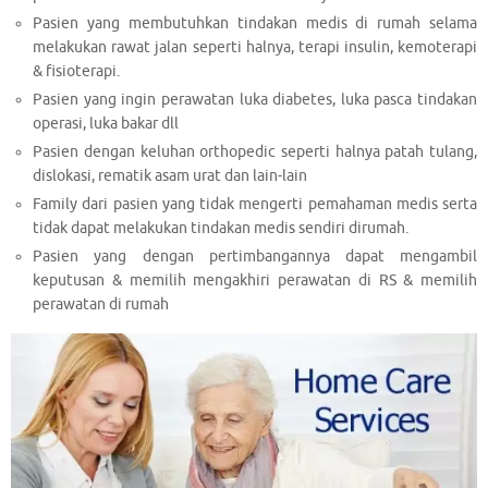
Pasien yang membutuhkan tindakan medis di rumah selama
melakukan rawat jalan seperti halnya, terapi insulin, kemoterapi
& fisioterapi.
Pasien yang ingin perawatan luka diabetes, luka pasca tindakan
operasi, luka bakar dll
Pasien dengan keluhan orthopedic seperti halnya patah tulang,
dislokasi, rematik asam urat dan lain-lain
Family dari pasien yang tidak mengerti pemahaman medis serta
tidak dapat melakukan tindakan medis sendiri dirumah.
Pasien yang dengan pertimbangannya dapat mengambil
keputusan & memilih mengakhiri perawatan di RS & memilih
perawatan di rumah