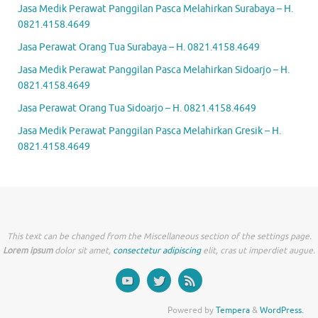
Jasa Medik Perawat Panggilan Pasca Melahirkan Surabaya – H.
0821.4158.4649
Jasa Perawat Orang Tua Surabaya – H. 0821.4158.4649
Jasa Medik Perawat Panggilan Pasca Melahirkan Sidoarjo – H.
0821.4158.4649
Jasa Perawat Orang Tua Sidoarjo – H. 0821.4158.4649
Jasa Medik Perawat Panggilan Pasca Melahirkan Gresik – H.
0821.4158.4649
This text can be changed from the Miscellaneous section of the settings page.
Lorem ipsum
dolor sit amet,
consectetur adipiscing
elit, cras ut imperdiet augue.
Powered by
Tempera
&
WordPress.