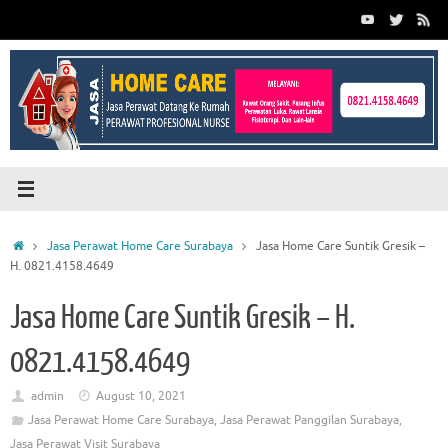
Skip
to
content
Home
Jasa Perawat Home Care Surabaya
Jasa Home Care Suntik Gresik –
H. 0821.4158.4649
Jasa Home Care Suntik Gresik – H.
0821.4158.4649
admin
August 10, 2021
Jasa Perawat Home Care Surabaya
,
Jasa Perawat Panggilan Surabaya
,
Jasa Perawat Visit Surabaya