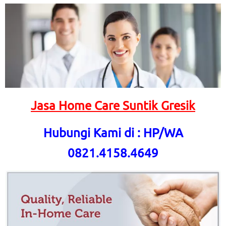
Jasa Home Care Suntik Gresik
Hubungi Kami di : HP/WA
0821.4158.4649