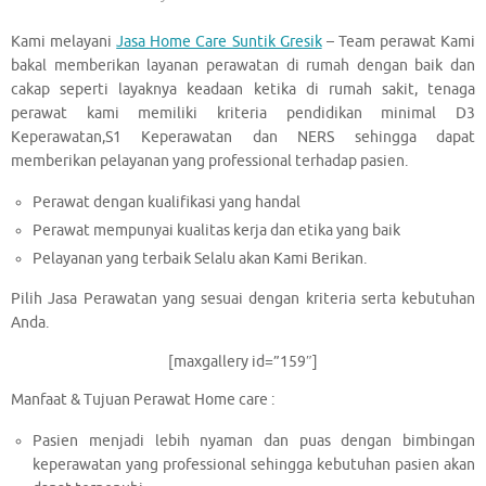
Kami melayani
Jasa Home Care Suntik Gresik
– Team perawat Kami
bakal memberikan layanan perawatan di rumah dengan baik dan
cakap seperti layaknya keadaan ketika di rumah sakit, tenaga
perawat kami memiliki kriteria pendidikan minimal D3
Keperawatan,S1 Keperawatan dan NERS sehingga dapat
memberikan pelayanan yang professional terhadap pasien.
Perawat dengan kualifikasi yang handal
Perawat mempunyai kualitas kerja dan etika yang baik
Pelayanan yang terbaik Selalu akan Kami Berikan.
Pilih Jasa Perawatan yang sesuai dengan kriteria serta kebutuhan
Anda.
[maxgallery id=”159″]
Manfaat & Tujuan Perawat Home care :
Pasien menjadi lebih nyaman dan puas dengan bimbingan
keperawatan yang professional sehingga kebutuhan pasien akan