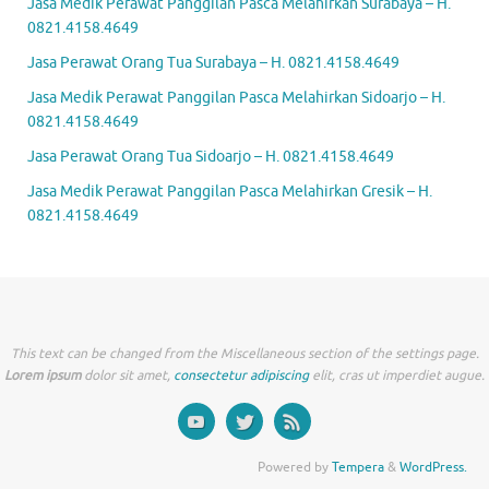
Jasa Medik Perawat Panggilan Pasca Melahirkan Surabaya – H.
0821.4158.4649
Jasa Perawat Orang Tua Surabaya – H. 0821.4158.4649
Jasa Medik Perawat Panggilan Pasca Melahirkan Sidoarjo – H.
0821.4158.4649
Jasa Perawat Orang Tua Sidoarjo – H. 0821.4158.4649
Jasa Medik Perawat Panggilan Pasca Melahirkan Gresik – H.
0821.4158.4649
This text can be changed from the Miscellaneous section of the settings page.
Lorem ipsum
dolor sit amet,
consectetur adipiscing
elit, cras ut imperdiet augue.
Powered by
Tempera
&
WordPress.