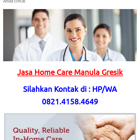
Anda cintai.
Jasa Home Care Manula Gresik
Silahkan Kontak di : HP/WA
0821.4158.4649