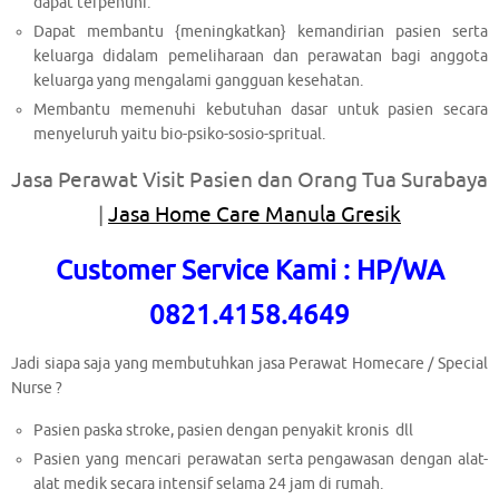
dapat terpenuhi.
Dapat membantu {meningkatkan} kemandirian pasien serta
keluarga didalam pemeliharaan dan perawatan bagi anggota
keluarga yang mengalami gangguan kesehatan.
Membantu memenuhi kebutuhan dasar untuk pasien secara
menyeluruh yaitu bio-psiko-sosio-spritual.
Jasa Perawat Visit Pasien dan Orang Tua Surabaya
|
Jasa Home Care Manula Gresik
Customer Service Kami : HP/WA
0821.4158.4649
Jadi siapa saja yang membutuhkan jasa Perawat Homecare / Special
Nurse ?
Pasien paska stroke, pasien dengan penyakit kronis dll
Pasien yang mencari perawatan serta pengawasan dengan alat-
alat medik secara intensif selama 24 jam di rumah.