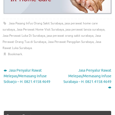
Jasa Pasang Infus Orang Sakit Surabaya
,
jasa perawat home care
surabaya
,
Jasa Perawat Home Visit Surabaya
,
jasa perawat lansia surabaya
,
Jasa Perawat Luka Di Surabaya
,
jasa perawat orang sakit surabaya
,
Jasa
Perawat Orang Tua di Surabaya
,
Jasa Perawat Panggilan Surabaya
,
Jasa
Rawat Luka Surabaya
.
Bookmark
.
Jasa Penyalur Rawat
Jasa Penyalur Rawat
Melepas/Memasang Infuse
Melepas/Memasang Infuse
Sidoarjo – H. 0821.4158.4649
Surabaya – H. 0821.4158.4649