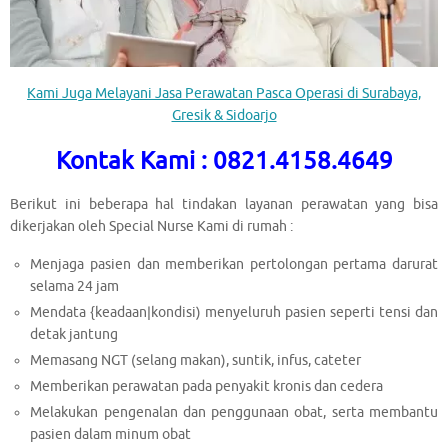
Kami Juga Melayani Jasa Perawatan Pasca Operasi di Surabaya,
Gresik & Sidoarjo
Kontak Kami : 0821.4158.4649
Berikut ini beberapa hal tindakan layanan perawatan yang bisa
dikerjakan oleh Special Nurse Kami di rumah :
Menjaga pasien dan memberikan pertolongan pertama darurat
selama 24 jam
Mendata {keadaan|kondisi) menyeluruh pasien seperti tensi dan
detak jantung
Memasang NGT (selang makan), suntik, infus, cateter
Memberikan perawatan pada penyakit kronis dan cedera
Melakukan pengenalan dan penggunaan obat, serta membantu
pasien dalam minum obat