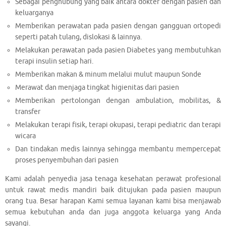
Sebagai penghubung yang baik antara dokter dengan pasien dan
keluarganya
Memberikan perawatan pada pasien dengan gangguan ortopedi
seperti patah tulang, dislokasi & lainnya.
Melakukan perawatan pada pasien Diabetes yang membutuhkan
terapi insulin setiap hari.
Memberikan makan & minum melalui mulut maupun Sonde
Merawat dan menjaga tingkat higienitas dari pasien
Memberikan pertolongan dengan ambulation, mobilitas, &
transfer
Melakukan terapi fisik, terapi okupasi, terapi pediatric dan terapi
wicara
Dan tindakan medis lainnya sehingga membantu mempercepat
proses penyembuhan dari pasien
Kami adalah penyedia jasa tenaga kesehatan perawat profesional
untuk rawat medis mandiri baik ditujukan pada pasien maupun
orang tua. Besar harapan Kami semua layanan kami bisa menjawab
semua kebutuhan anda dan juga anggota keluarga yang Anda
sayangi.