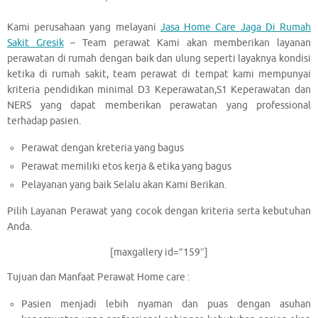
Kami perusahaan yang melayani
Jasa Home Care Jaga Di Rumah
Sakit Gresik
– Team perawat Kami akan memberikan layanan
perawatan di rumah dengan baik dan ulung seperti layaknya kondisi
ketika di rumah sakit, team perawat di tempat kami mempunyai
kriteria pendidikan minimal D3 Keperawatan,S1 Keperawatan dan
NERS yang dapat memberikan perawatan yang professional
terhadap pasien.
Perawat dengan kreteria yang bagus
Perawat memiliki etos kerja & etika yang bagus
Pelayanan yang baik Selalu akan Kami Berikan.
Pilih Layanan Perawat yang cocok dengan kriteria serta kebutuhan
Anda.
[maxgallery id=”159″]
Tujuan dan Manfaat Perawat Home care :
Pasien menjadi lebih nyaman dan puas dengan asuhan