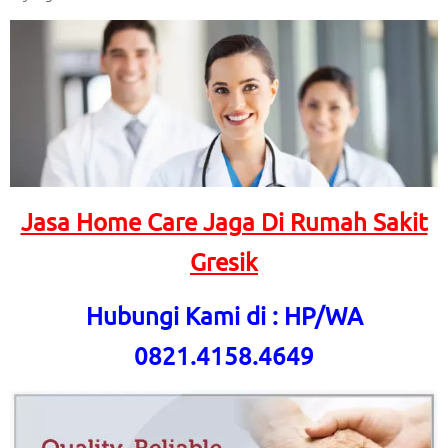
Jasa Home Care Jaga Di Rumah Sakit
Gresik
Hubungi Kami di : HP/WA
0821.4158.4649