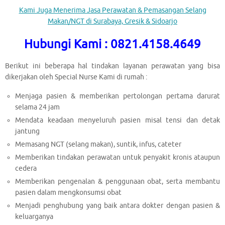
Kami Juga Menerima Jasa Perawatan & Pemasangan Selang
Makan/NGT di Surabaya, Gresik & Sidoarjo
Hubungi Kami : 0821.4158.4649
Berikut ini beberapa hal tindakan layanan perawatan yang bisa
dikerjakan oleh Special Nurse Kami di rumah :
Menjaga pasien & memberikan pertolongan pertama darurat
selama 24 jam
Mendata keadaan menyeluruh pasien misal tensi dan detak
jantung
Memasang NGT (selang makan), suntik, infus, cateter
Memberikan tindakan perawatan untuk penyakit kronis ataupun
cedera
Memberikan pengenalan & penggunaan obat, serta membantu
pasien dalam mengkonsumsi obat
Menjadi penghubung yang baik antara dokter dengan pasien &
keluarganya