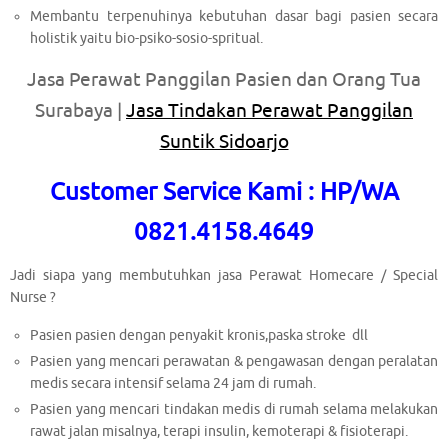
Membantu terpenuhinya kebutuhan dasar bagi pasien secara
holistik yaitu bio-psiko-sosio-spritual.
Jasa Perawat Panggilan Pasien dan Orang Tua
Surabaya |
Jasa Tindakan Perawat Panggilan
Suntik Sidoarjo
Customer Service Kami : HP/WA
0821.4158.4649
Jadi siapa yang membutuhkan jasa Perawat Homecare / Special
Nurse ?
Pasien pasien dengan penyakit kronis,paska stroke dll
Pasien yang mencari perawatan & pengawasan dengan peralatan
medis secara intensif selama 24 jam di rumah.
Pasien yang mencari tindakan medis di rumah selama melakukan
rawat jalan misalnya, terapi insulin, kemoterapi & fisioterapi.