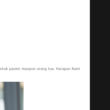
 untuk pasien maupun orang tua. Harapan Kami