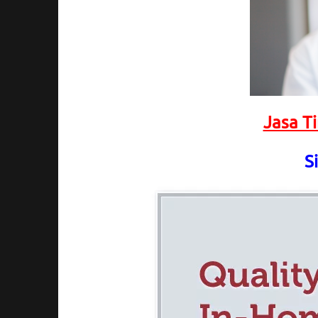
Jasa T
S