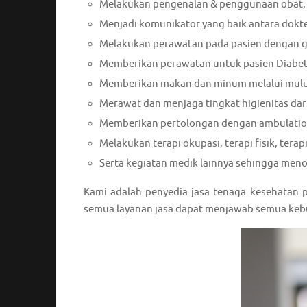
Melakukan pengenalan & penggunaan obat,
Menjadi komunikator yang baik antara dokt
Melakukan perawatan pada pasien dengan gan
Memberikan perawatan untuk pasien Diabet 
Memberikan makan dan minum melalui mulu
Merawat dan menjaga tingkat higienitas dar
Memberikan pertolongan dengan ambulation,
Melakukan terapi okupasi, terapi fisik, terap
Serta kegiatan medik lainnya sehingga me
Kami adalah penyedia jasa tenaga kesehatan 
semua layanan jasa dapat menjawab semua kebu