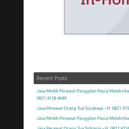
Recent Posts
Jasa Medik Perawat Panggilan Pasca Melahirka
0821.4158.4649
Jasa Perawat Orang Tua Surabaya – H. 0821.41
Jasa Medik Perawat Panggilan Pasca Melahirkan
Jasa Perawat Orang Tua Sidoarjo – H. 0821.415