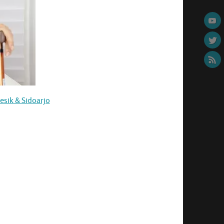
sik & Sidoarjo