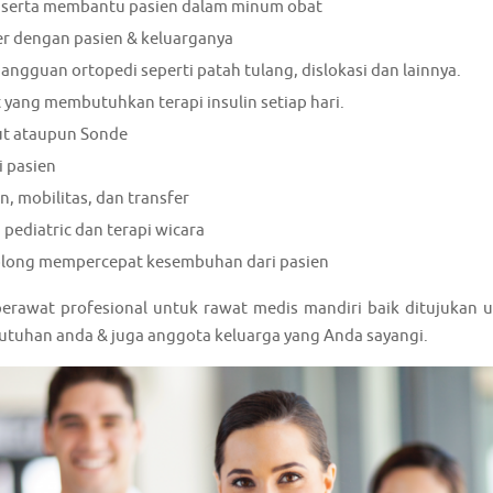
 serta membantu pasien dalam minum obat
er dengan pasien & keluarganya
gguan ortopedi seperti patah tulang, dislokasi dan lainnya.
yang membutuhkan terapi insulin setiap hari.
t ataupun Sonde
i pasien
 mobilitas, dan transfer
i pediatric dan terapi wicara
nolong mempercepat kesembuhan dari pasien
perawat profesional untuk rawat medis mandiri baik ditujukan
tuhan anda & juga anggota keluarga yang Anda sayangi.