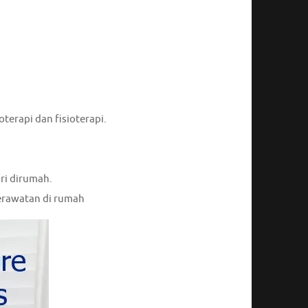
terapi dan fisioterapi.
ri dirumah.
erawatan di rumah